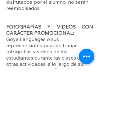
disfrutados por el alumno, no serán
reembolsados.
FOTOGRAFÍAS Y VIDEOS CON
CARÁCTER PROMOCIONAL:
Goya Languages ​​o sus
representantes pueden tomar
fotografías y videos de los
estudiantes durante las clases u
otras actividades, a lo largo de su
estancia. Las fotografías y los videos
tomados, podrán ser utilizados con
fines promocionales tanto en nuestra
página web como en nuestras redes
sociales.
Si no desea aparecer en ningún
material promocional, avísenos en el
momento de efectuar la reserva.
TRASLADOS AL AEROPUERTO