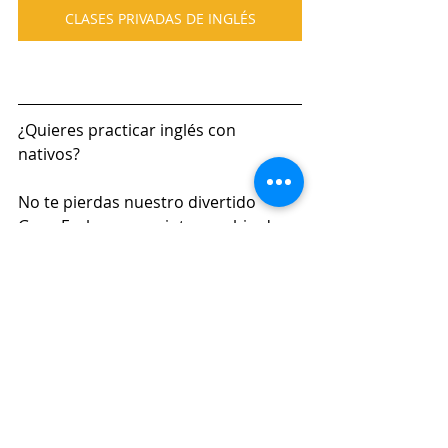
CLASES PRIVADAS DE INGLÉS
¿Quieres practicar inglés con 
nativos? 
No te pierdas nuestro divertido 
Goya Exchange, un intercambio de 
lenguas online para conocer a gente 
nueva y poner en práctica tu inglés 
con personas de Inglaterra, Irlanda, 
Canadá y Sudáfrica. 
Más información: 
GOYA EXCHANGE 
Síguenos en Instagram:
Goya.Languages