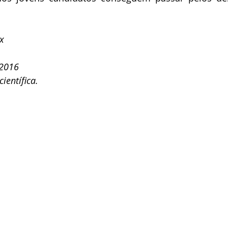
ix
 2016
ientífica.