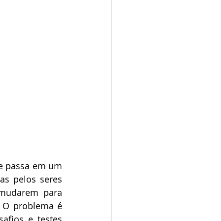
se passa em um 
s pelos seres 
mudarem para 
 O problema é 
fios e testes 