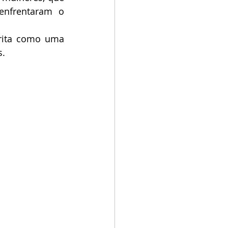
nfrentaram o 
rita como uma 
s.