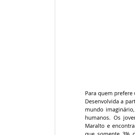
Para quem prefere u
Desenvolvida a par
mundo imaginário,
humanos. Os jove
Maralto e encontra
que somente 3% do