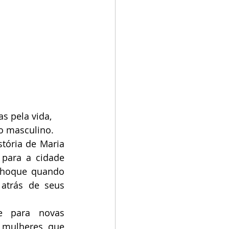
s pela vida, 
o masculino.
tória de Maria 
para a cidade 
choque quando 
atrás de seus 
 para novas 
 mulheres, que 